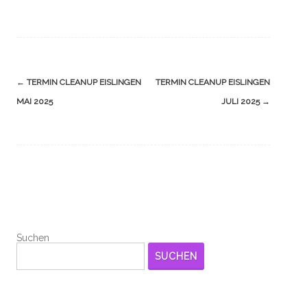
Navigation
←
TERMIN CLEANUP EISLINGEN
TERMIN CLEANUP EISLINGEN
(Beiträge)
MAI 2025
JULI 2025
→
Suchen
SUCHEN