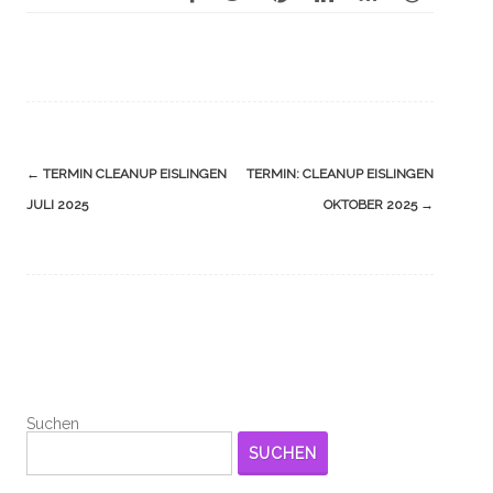
Navigation
←
TERMIN CLEANUP EISLINGEN
TERMIN: CLEANUP EISLINGEN
(Beiträge)
JULI 2025
OKTOBER 2025
→
Suchen
SUCHEN