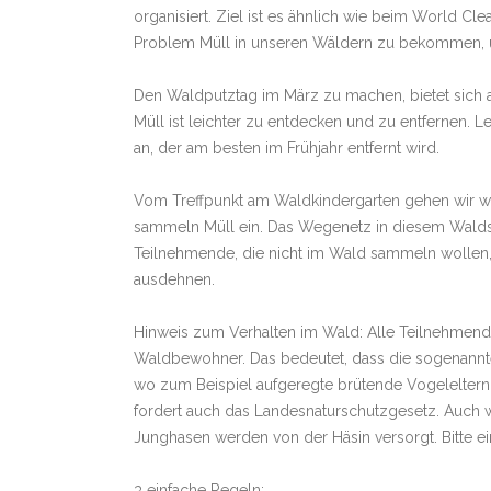
organisiert. Ziel ist es ähnlich wie beim World C
Problem Müll in unseren Wäldern zu bekommen, u
Den Waldputztag im März zu machen, bietet sich au
Müll ist leichter zu entdecken und zu entfernen. 
an, der am besten im Frühjahr entfernt wird.
Vom Treffpunkt am Waldkindergarten gehen wir wi
sammeln Müll ein. Das Wegenetz in diesem Waldstü
Teilnehmende, die nicht im Wald sammeln wollen
ausdehnen.
Hinweis zum Verhalten im Wald: Alle Teilnehmen
Waldbewohner. Das bedeutet, dass die sogenannten 
wo zum Beispiel aufgeregte brütende Vogeleltern z
fordert auch das Landesnaturschutzgesetz. Auch w
Junghasen werden von der Häsin versorgt. Bitte 
3 einfache Regeln: