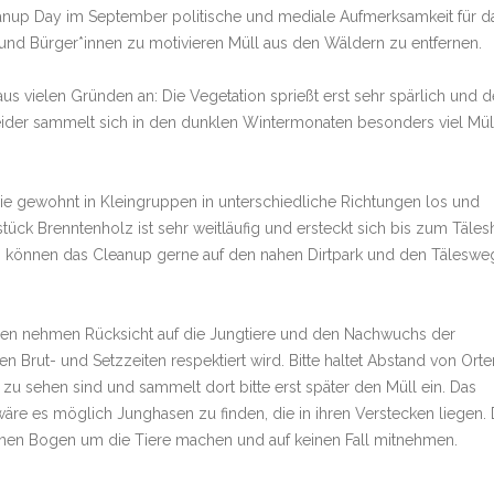
leanup Day im September politische und mediale Aufmerksamkeit für d
nd Bürger*innen zu motivieren Müll aus den Wäldern zu entfernen.
s vielen Gründen an: Die Vegetation sprießt erst sehr spärlich und d
Leider sammelt sich in den dunklen Wintermonaten besonders viel Mül
e gewohnt in Kleingruppen in unterschiedliche Richtungen los und
ck Brenntenholz ist sehr weitläufig und ersteckt sich bis zum Tälesh
, können das Cleanup gerne auf den nahen Dirtpark und den Täleswe
den nehmen Rücksicht auf die Jungtiere und den Nachwuchs der
Brut- und Setzzeiten respektiert wird. Bitte haltet Abstand von Orte
u sehen sind und sammelt dort bitte erst später den Müll ein. Das
äre es möglich Junghasen zu finden, die in ihren Verstecken liegen. 
einen Bogen um die Tiere machen und auf keinen Fall mitnehmen.